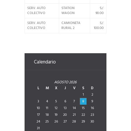
SERV. AUTO
STATION
S/.
COLECTIVO
WAGON
90.00
SERV. AUTO
CAMIONETA
S/.
COLECTIVO
RURAL 2
100.00
Calendario
AGOSTO
2026
L
M
X
J
V
S
D
1
2
3
4
5
6
7
8
9
10
11
12
13
14
15
16
17
18
19
20
21
22
23
24
25
26
27
28
29
30
31