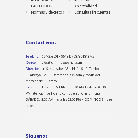
RELACIÓN DE
Indice de
FALLECIDOS
siniestralidad
Normas y decretos
Consultas frecuentes
Contáctenos
Teléfono:
064-253001 / 964813768/964813775
Correo:
afocatjuninhyo@gmail.com
Dirección:
Jr. Santa Isabel N° 1114 -1116 - El Tambo,
Huancayo, Perú - Referencia a cuadra y media del
mercado de El Tambo
Horario:
LUNES a VIERNES: 8:30 AM hasta las 05:30
PM, atención de horario corrido en oficina principal
SÁBADO: 8:30 AM hasta las 02:00 PM y DOMINGOS no se
labora.
Siguenos